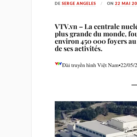
DE
SERGE ANGELES
ON
22 MAI 2
VTV.vn – La centrale nucl
plus grande du monde, four
environ 450 000 foyers au 
de ses activités.
Đài truyền hình Việt Nam•22/05/