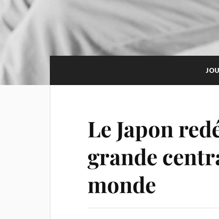
JOU
Le Japon red
grande centr
monde