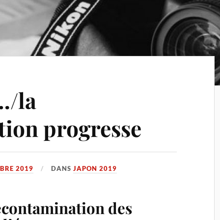
…/la
ion progresse
BRE 2019
DANS
JAPON 2019
écontamination des