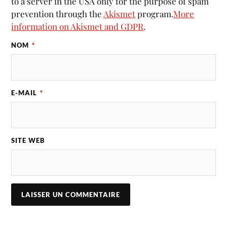
to a server in the USA only for the purpose of spam
prevention through the
Akismet
program.
More
information on Akismet and GDPR
.
NOM
*
E-MAIL
*
SITE WEB