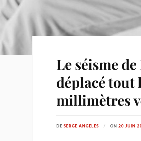
Le séisme de
déplacé tout 
millimètres ve
DE
SERGE ANGELES
ON
20 JUIN 2