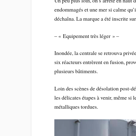
Un peu plus loin, on s’arrête en haut d
endommagés et une mer si calme qu’il e
déchaîna. La marque a été inscrite sur
– « Equipement très léger » –
Inondée, la centrale se retrouva privée
six réacteurs entrèrent en fusion, pro
plusieurs bâtiments.
Loin des scènes de désolation post-dés
les délicates étapes à venir, même si 
métalliques tordues.