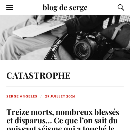
blog de serge
CATASTROPHE
SERGE ANGELES
29 JUILLET 2026
Treize morts, nombreux blessés
et disparus… Ce que l’on sait du
puissant séisme qui a touché le