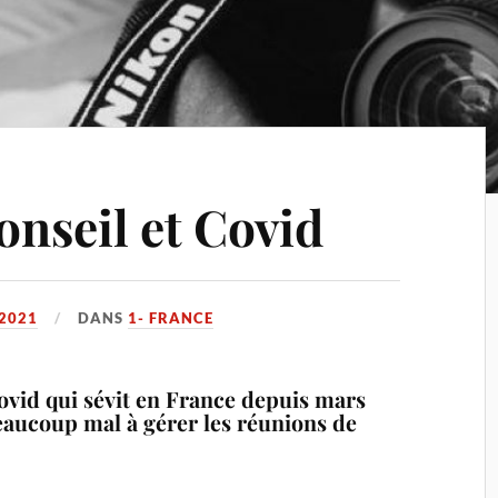
onseil et Covid
 2021
DANS
1- FRANCE
Covid qui sévit en France depuis mars
eaucoup mal à gérer les réunions de