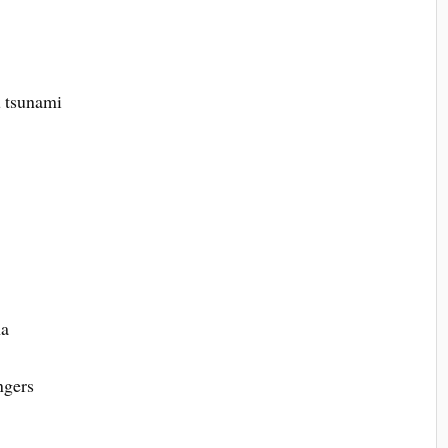
 tsunami
ma
ngers